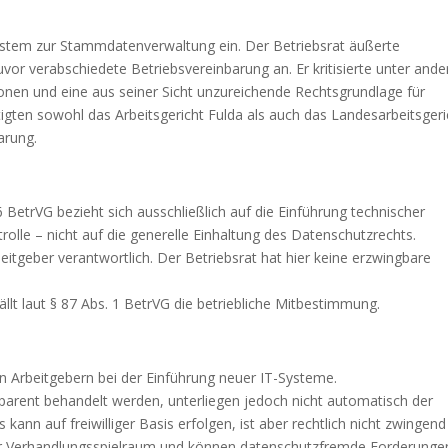
ystem zur Stammdatenverwaltung ein. Der Betriebsrat äußerte
vor verabschiedete Betriebsvereinbarung an. Er kritisierte unter and
nen und eine aus seiner Sicht unzureichende Rechtsgrundlage für
gten sowohl das Arbeitsgericht Fulda als auch das Landesarbeitsgeri
arung.
 BetrVG bezieht sich ausschließlich auf die Einführung technischer
rolle – nicht auf die generelle Einhaltung des Datenschutzrechts.
eitgeber verantwortlich. Der Betriebsrat hat hier keine erzwingbare
ällt laut § 87 Abs. 1 BetrVG die betriebliche Mitbestimmung.
on Arbeitgebern bei der Einführung neuer IT-Systeme.
parent behandelt werden, unterliegen jedoch nicht automatisch der
ann auf freiwilliger Basis erfolgen, ist aber rechtlich nicht zwingend
ehr Verhandlungsspielraum und können datenschutzfremde Forderunge