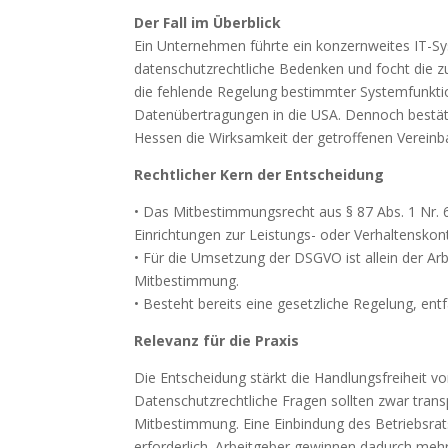
Der Fall im Überblick
Ein Unternehmen führte ein konzernweites IT-S
datenschutzrechtliche Bedenken und focht die zu
die fehlende Regelung bestimmter Systemfunktio
Datenübertragungen in die USA. Dennoch bestäti
Hessen die Wirksamkeit der getroffenen Vereinb
Rechtlicher Kern der Entscheidung
• Das Mitbestimmungsrecht aus § 87 Abs. 1 Nr. 6
Einrichtungen zur Leistungs- oder Verhaltenskont
• Für die Umsetzung der DSGVO ist allein der Arb
Mitbestimmung.
• Besteht bereits eine gesetzliche Regelung, entf
Relevanz für die Praxis
Die Entscheidung stärkt die Handlungsfreiheit v
Datenschutzrechtliche Fragen sollten zwar trans
Mitbestimmung. Eine Einbindung des Betriebsrats k
erforderlich. Arbeitgeber gewinnen dadurch m