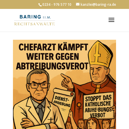
0234 - 976 577 10
kanzlei@baring-ra.de