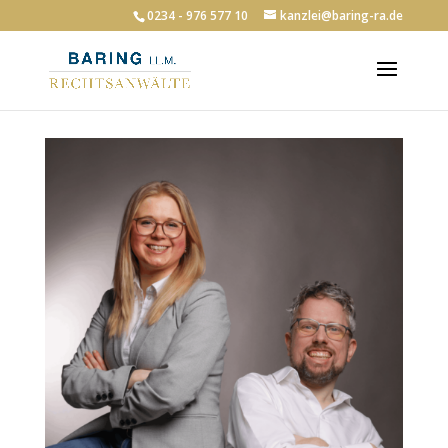
0234 - 976 577 10
kanzlei@baring-ra.de