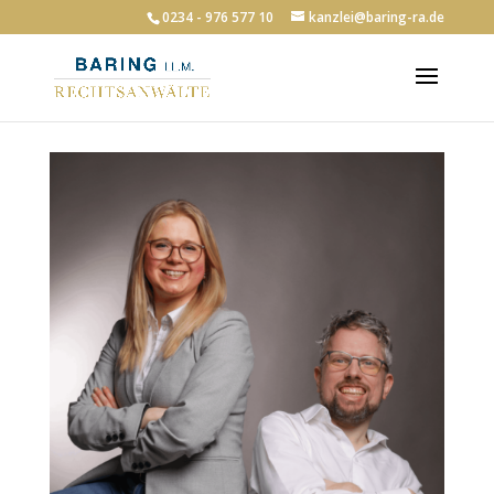
0234 - 976 577 10
kanzlei@baring-ra.de