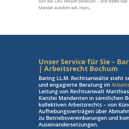
sich das LAG Hessen befassen – und stellte klar
Mandat ausüben will, muss...
Unser Service für Sie – B
| Arbeitsrecht Bochum
Baring LL.M. Rechtsanwälte steht s
und engagierte Beratung im
Arbeit
Leitung von Rechtsanwalt Matthias 
Kanzlei Mandanten in sämtlichen Be
kollektiven Arbeitsrechts – von Kü
Aufhebungsverträgen über Abmahnu
zu Betriebsvereinbarungen und kom
Auseinandersetzungen.