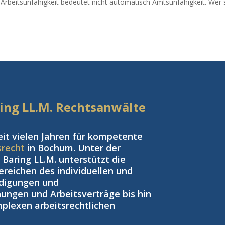
: Arbeitsunfähigkeit bedeutet nicht automatisch Amtsunfähigkeit. Wer 
aring LL.M. Rechtsanwälte
eit vielen Jahren für kompetente
srecht
in Bochum. Unter der
Baring LL.M. unterstützt die
reichen des individuellen und
ndigungen und
ngen und Arbeitsverträge bis hin
plexen arbeitsrechtlichen