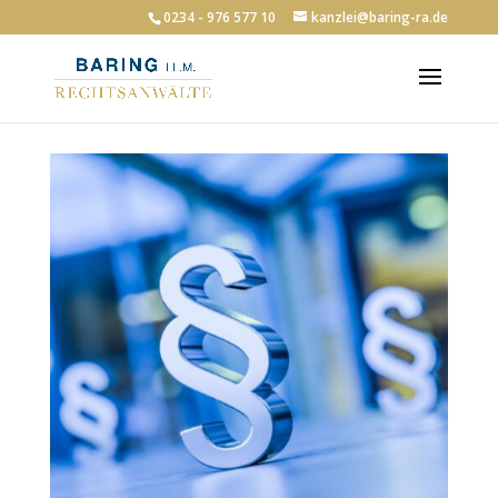
0234 - 976 577 10
kanzlei@baring-ra.de