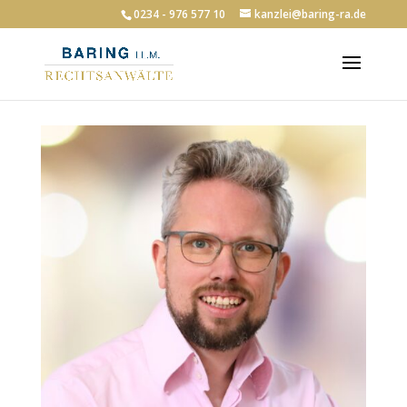
0234 - 976 577 10
kanzlei@baring-ra.de