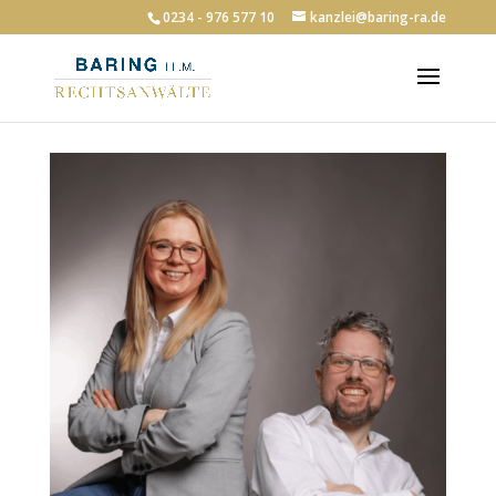
0234 - 976 577 10
kanzlei@baring-ra.de