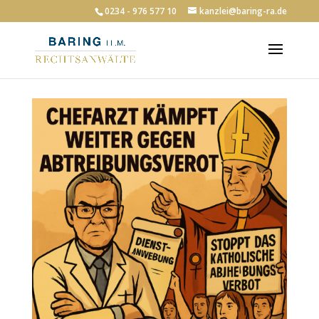
0234 - 976 577 10
kanzlei@baring-ra.de