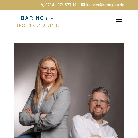
0234 - 976 577 10
kanzlei@baring-ra.de