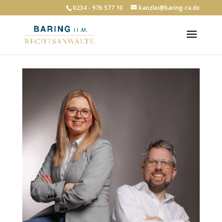
0234 - 976 577 10
kanzlei@baring-ra.de