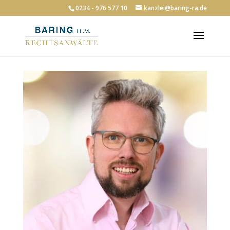
0234 - 976 577 10
kanzlei@baring-ra.de