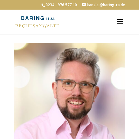
0234 - 976 577 10
kanzlei@baring-ra.de