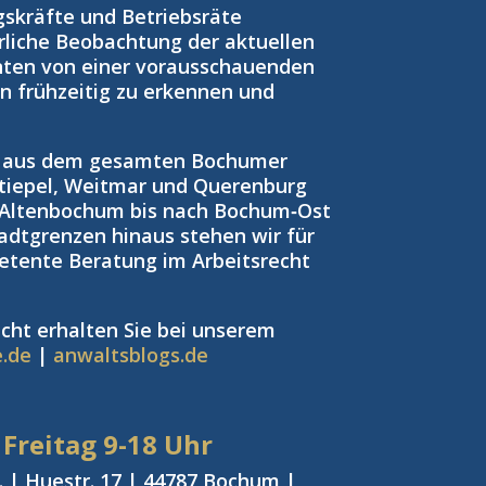
gskräfte und Betriebsräte
rliche Beobachtung der aktuellen
nten von einer vorausschauenden
ken frühzeitig zu erkennen und
n aus dem gesamten Bochumer
tiepel, Weitmar und Querenburg
 Altenbochum bis nach Bochum‑Ost
adtgrenzen hinaus stehen wir für
petente Beratung im Arbeitsrecht
cht erhalten Sie bei unserem
e.de
|
anwaltsblogs.de
 Freitag
9-18 Uhr
 | Huestr. 17 | 44787 Bochum |