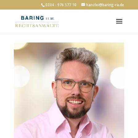
0234 - 976 577 10
kanzlei@baring-ra.de