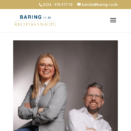
0234 - 976 577 10
kanzlei@baring-ra.de