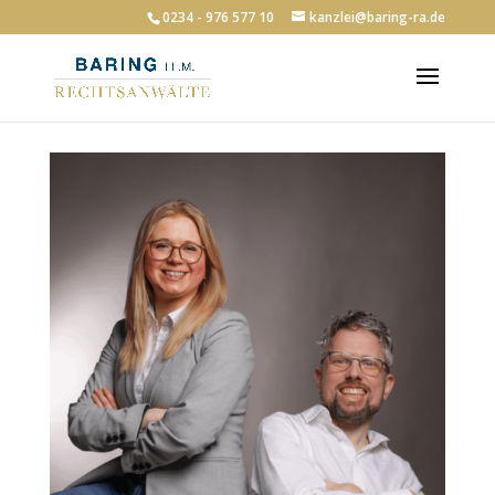
0234 - 976 577 10
kanzlei@baring-ra.de