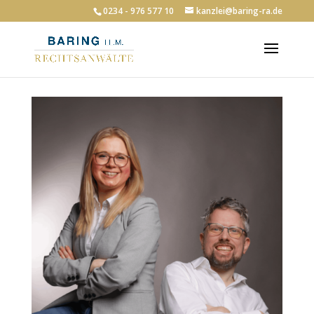
0234 - 976 577 10
kanzlei@baring-ra.de