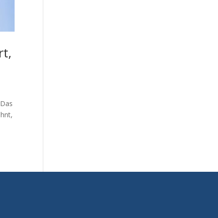
t,
. Das
ehnt,