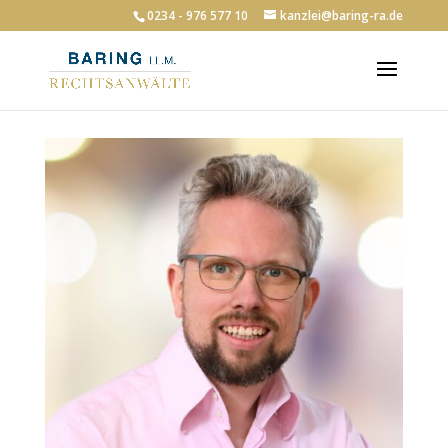
0234 - 976 577 10
kanzlei@baring-ra.de